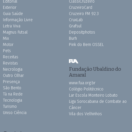
Editorial
ClassiCruzeiro
Exterior
CruzeiroCard
Guia Saúde
Cruzeiro FM 92.3
Informação Livre
CruxLab
Letra Viva
Grafsul
Magnus Futsal
Depositphotos
Mix
Burh
Motor
Pink do Bem OSSEL
Pets
Receitas
Revistas
Fundação Ubaldino do
Necrologia
Amaral
Outro Olhar
Presença
www.fua.org.br
São Bento
Colégio Politécnico
Tá na Rede
Lar Escola Monteiro Lobato
Tecnologia
Liga Sorocabana de Combate ao
Turismo
Câncer
Uniso Ciência
Vila dos Velhinhos