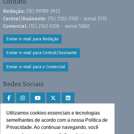
Contato
Redação:
(15) 99789-3913
Central/Assinante:
(15) 2102-5100 - ramal 5110
Comercial:
(15) 2102-5100 - ramal 5060
Enviar e-mail para Redação
Enviar e-mail para Central/Assinante
Enviar e-mail para o Comercial
Redes Sociais
Utilizamos cookies essenciais e tecnologias
Faça download do aplicativo
semelhantes de acordo com a nossa Política de
Privacidade. Ao continuar navegando, você
Play Store e App Store