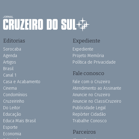
Editorias
Expediente
Sorocaba
Expediente
Agenda
Projeto Memória
Artigos
Política de Privacidade
Brasil
Fale conosco
Canal 1
Casa e Acabamento
Fale com o Cruzeiro
Cinema
Atendimento ao Assinante
Condomínios
Anuncie no Cruzeiro
Cruzeirinho
Anuncie no ClassiCruzeiro
Do Leitor
Publicidade Legal
Educação
Repórter Cidadão
Educa Mais Brasil
Trabalhe Conosco
Esporte
Parceiros
Economia