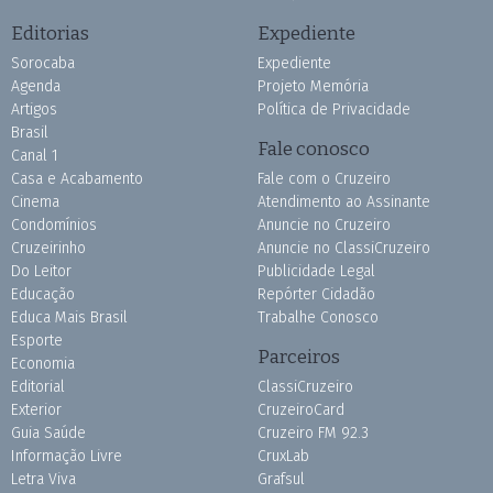
Editorias
Expediente
Sorocaba
Expediente
Agenda
Projeto Memória
Artigos
Política de Privacidade
Brasil
Fale conosco
Canal 1
Casa e Acabamento
Fale com o Cruzeiro
Cinema
Atendimento ao Assinante
Condomínios
Anuncie no Cruzeiro
Cruzeirinho
Anuncie no ClassiCruzeiro
Do Leitor
Publicidade Legal
Educação
Repórter Cidadão
Educa Mais Brasil
Trabalhe Conosco
Esporte
Parceiros
Economia
Editorial
ClassiCruzeiro
Exterior
CruzeiroCard
Guia Saúde
Cruzeiro FM 92.3
Informação Livre
CruxLab
Letra Viva
Grafsul