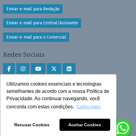
Enviar e-mail para Redação
Enviar e-mail para Central/Assinante
Enviar e-mail para o Comercial
Redes Sociais
Utilizamos cookies essenciais e tecnologias
Faça download do aplicativo
semelhantes de acordo com a nossa Política de
Privacidade. Ao continuar navegando, você
Play Store e App Store
concorda com estas condições.
Saiba mais
Todos os direitos reservados © 2025 Cruzeiro do Sul
Recusar Cookies
Aceitar Cookies