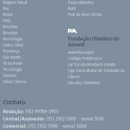
Magnus Futsal
Depositphotos
Mix
Burh
Motor
Pink do Bem OSSEL
Pets
Receitas
Revistas
Fundação Ubaldino do
Necrologia
Amaral
Outro Olhar
Presença
www.fua.org.br
São Bento
Colégio Politécnico
Tá na Rede
Lar Escola Monteiro Lobato
Tecnologia
Liga Sorocabana de Combate ao
Turismo
Câncer
Uniso Ciência
Vila dos Velhinhos
Contato
Redação:
(15) 99789-3913
Central/Assinante:
(15) 2102-5100 - ramal 5110
Comercial:
(15) 2102-5100 - ramal 5060