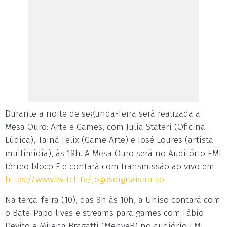
Durante a noite de segunda-feira será realizada a
Mesa Ouro: Arte e Games, com Julia Stateri (Oficina
Lúdica), Tainá Felix (Game Arte) e José Loures (artista
multimídia), às 19h. A Mesa Ouro será no Auditório EMI
térreo bloco F e contará com transmissão ao vivo em
https://www.twitch.tv/jogosdigitaisuniso
.
Na terça-feira (10), das 8h às 10h, a Uniso contará com
o Bate-Papo lives e streams para games com Fábio
Devito e Milena Bragatti (MenyeB) no audiório EMI