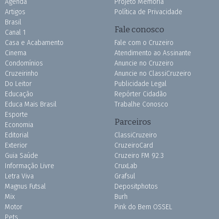
Agenda
Projeto Memória
Artigos
Política de Privacidade
Brasil
Fale conosco
Canal 1
Casa e Acabamento
Fale com o Cruzeiro
Cinema
Atendimento ao Assinante
Condomínios
Anuncie no Cruzeiro
Cruzeirinho
Anuncie no ClassiCruzeiro
Do Leitor
Publicidade Legal
Educação
Repórter Cidadão
Educa Mais Brasil
Trabalhe Conosco
Esporte
Parceiros
Economia
Editorial
ClassiCruzeiro
Exterior
CruzeiroCard
Guia Saúde
Cruzeiro FM 92.3
Informação Livre
CruxLab
Letra Viva
Grafsul
Magnus Futsal
Depositphotos
Mix
Burh
Motor
Pink do Bem OSSEL
Pets