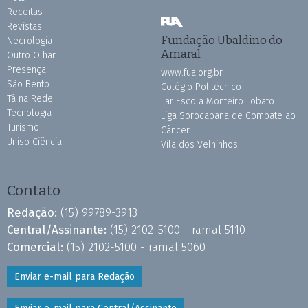
Receitas
Revistas
Fundação Ubaldino do
Necrologia
Amaral
Outro Olhar
Presença
www.fua.org.br
São Bento
Colégio Politécnico
Tá na Rede
Lar Escola Monteiro Lobato
Tecnologia
Liga Sorocabana de Combate ao
Turismo
Câncer
Uniso Ciência
Vila dos Velhinhos
Contato
Redação:
(15) 99789-3913
Central/Assinante:
(15) 2102-5100 - ramal 5110
Comercial:
(15) 2102-5100 - ramal 5060
Enviar e-mail para Redação