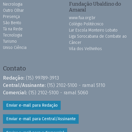
Fundação Ubaldino do
Necrologia
Amaral
Outro Olhar
Presença
www.fua.org.br
São Bento
Colégio Politécnico
Tá na Rede
Lar Escola Monteiro Lobato
Tecnologia
Liga Sorocabana de Combate ao
Turismo
Câncer
Uniso Ciência
Vila dos Velhinhos
Contato
Redação:
(15) 99789-3913
Central/Assinante:
(15) 2102-5100 - ramal 5110
Comercial:
(15) 2102-5100 - ramal 5060
Enviar e-mail para Redação
Enviar e-mail para Central/Assinante