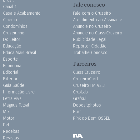
Brasil
Fale conosco
Canal 1
Casa e Acabamento
Fale com o Cruzeiro
Cinema
Atendimento ao Assinante
Condomínios
Anuncie no Cruzeiro
Cruzeirinho
Anuncie no ClassiCruzeiro
Do Leitor
Publicidade Legal
Educação
Repórter Cidadão
Educa Mais Brasil
Trabalhe Conosco
Esporte
Parceiros
Economia
Editorial
ClassiCruzeiro
Exterior
CruzeiroCard
Guia Saúde
Cruzeiro FM 92.3
Informação Livre
CruxLab
Letra Viva
Grafsul
Magnus Futsal
Depositphotos
Mix
Burh
Motor
Pink do Bem OSSEL
Pets
Receitas
Revistas