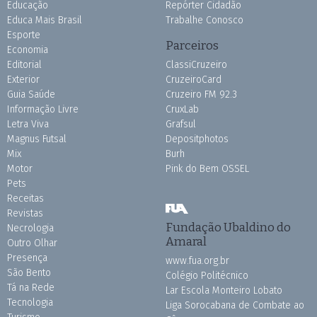
Educação
Repórter Cidadão
Educa Mais Brasil
Trabalhe Conosco
Esporte
Parceiros
Economia
Editorial
ClassiCruzeiro
Exterior
CruzeiroCard
Guia Saúde
Cruzeiro FM 92.3
Informação Livre
CruxLab
Letra Viva
Grafsul
Magnus Futsal
Depositphotos
Mix
Burh
Motor
Pink do Bem OSSEL
Pets
Receitas
Revistas
Fundação Ubaldino do
Necrologia
Amaral
Outro Olhar
Presença
www.fua.org.br
São Bento
Colégio Politécnico
Tá na Rede
Lar Escola Monteiro Lobato
Tecnologia
Liga Sorocabana de Combate ao