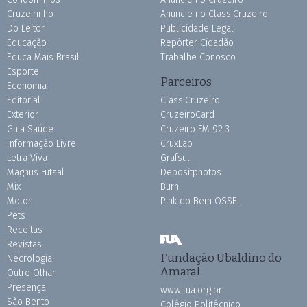
Cruzeirinho
Anuncie no ClassiCruzeiro
Do Leitor
Publicidade Legal
Educação
Repórter Cidadão
Educa Mais Brasil
Trabalhe Conosco
Esporte
Parceiros
Economia
Editorial
ClassiCruzeiro
Exterior
CruzeiroCard
Guia Saúde
Cruzeiro FM 92.3
Informação Livre
CruxLab
Letra Viva
Grafsul
Magnus Futsal
Depositphotos
Mix
Burh
Motor
Pink do Bem OSSEL
Pets
Receitas
Revistas
Fundação Ubaldino do
Necrologia
Amaral
Outro Olhar
Presença
www.fua.org.br
São Bento
Colégio Politécnico