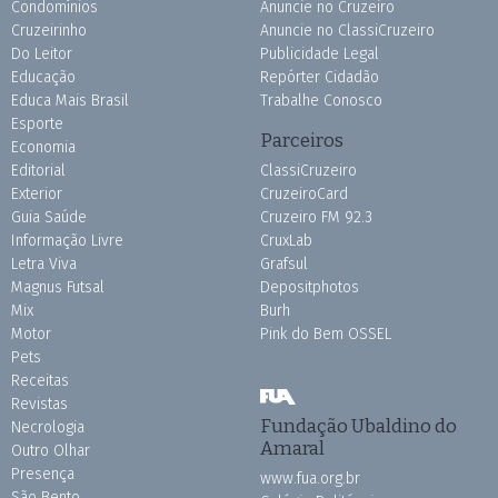
Condomínios
Anuncie no Cruzeiro
Cruzeirinho
Anuncie no ClassiCruzeiro
Do Leitor
Publicidade Legal
Educação
Repórter Cidadão
Educa Mais Brasil
Trabalhe Conosco
Esporte
Parceiros
Economia
Editorial
ClassiCruzeiro
Exterior
CruzeiroCard
Guia Saúde
Cruzeiro FM 92.3
Informação Livre
CruxLab
Letra Viva
Grafsul
Magnus Futsal
Depositphotos
Mix
Burh
Motor
Pink do Bem OSSEL
Pets
Receitas
Revistas
Fundação Ubaldino do
Necrologia
Amaral
Outro Olhar
Presença
www.fua.org.br
São Bento