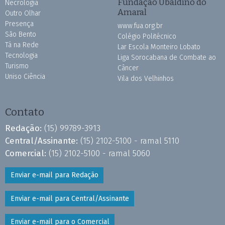
Fundação Ubaldino do
Necrologia
Amaral
Outro Olhar
Presença
www.fua.org.br
São Bento
Colégio Politécnico
Tá na Rede
Lar Escola Monteiro Lobato
Tecnologia
Liga Sorocabana de Combate ao
Turismo
Câncer
Uniso Ciência
Vila dos Velhinhos
Contato
Redação:
(15) 99789-3913
Central/Assinante:
(15) 2102-5100 - ramal 5110
Comercial:
(15) 2102-5100 - ramal 5060
Enviar e-mail para Redação
Enviar e-mail para Central/Assinante
Enviar e-mail para o Comercial