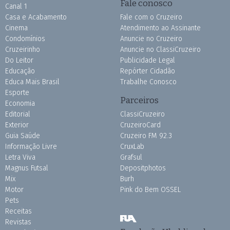
Fale conosco
Canal 1
Casa e Acabamento
Fale com o Cruzeiro
Cinema
Atendimento ao Assinante
Condomínios
Anuncie no Cruzeiro
Cruzeirinho
Anuncie no ClassiCruzeiro
Do Leitor
Publicidade Legal
Educação
Repórter Cidadão
Educa Mais Brasil
Trabalhe Conosco
Esporte
Parceiros
Economia
Editorial
ClassiCruzeiro
Exterior
CruzeiroCard
Guia Saúde
Cruzeiro FM 92.3
Informação Livre
CruxLab
Letra Viva
Grafsul
Magnus Futsal
Depositphotos
Mix
Burh
Motor
Pink do Bem OSSEL
Pets
Receitas
Revistas