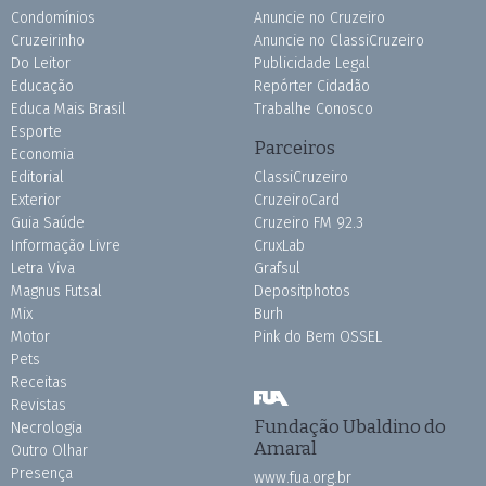
Condomínios
Anuncie no Cruzeiro
Cruzeirinho
Anuncie no ClassiCruzeiro
Do Leitor
Publicidade Legal
Educação
Repórter Cidadão
Educa Mais Brasil
Trabalhe Conosco
Esporte
Parceiros
Economia
Editorial
ClassiCruzeiro
Exterior
CruzeiroCard
Guia Saúde
Cruzeiro FM 92.3
Informação Livre
CruxLab
Letra Viva
Grafsul
Magnus Futsal
Depositphotos
Mix
Burh
Motor
Pink do Bem OSSEL
Pets
Receitas
Revistas
Fundação Ubaldino do
Necrologia
Amaral
Outro Olhar
Presença
www.fua.org.br