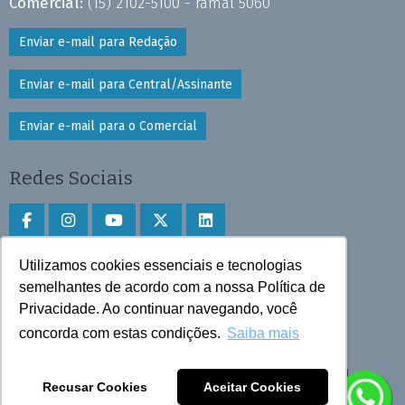
Comercial:
(15) 2102-5100 - ramal 5060
Enviar e-mail para Redação
Enviar e-mail para Central/Assinante
Enviar e-mail para o Comercial
Redes Sociais
Utilizamos cookies essenciais e tecnologias
Faça download do aplicativo
semelhantes de acordo com a nossa Política de
Privacidade. Ao continuar navegando, você
Play Store e App Store
concorda com estas condições.
Saiba mais
Todos os direitos reservados © 2025 Cruzeiro do Sul
Recusar Cookies
Aceitar Cookies