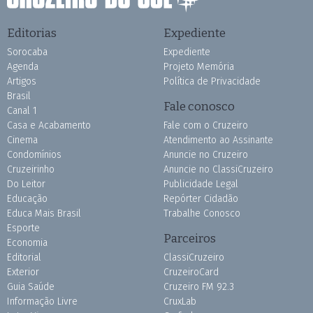
Editorias
Expediente
Sorocaba
Expediente
Agenda
Projeto Memória
Artigos
Política de Privacidade
Brasil
Fale conosco
Canal 1
Casa e Acabamento
Fale com o Cruzeiro
Cinema
Atendimento ao Assinante
Condomínios
Anuncie no Cruzeiro
Cruzeirinho
Anuncie no ClassiCruzeiro
Do Leitor
Publicidade Legal
Educação
Repórter Cidadão
Educa Mais Brasil
Trabalhe Conosco
Esporte
Parceiros
Economia
Editorial
ClassiCruzeiro
Exterior
CruzeiroCard
Guia Saúde
Cruzeiro FM 92.3
Informação Livre
CruxLab