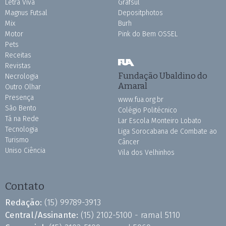
Letra Viva
Grafsul
Magnus Futsal
Depositphotos
Mix
Burh
Motor
Pink do Bem OSSEL
Pets
Receitas
Revistas
Fundação Ubaldino do
Necrologia
Amaral
Outro Olhar
Presença
www.fua.org.br
São Bento
Colégio Politécnico
Tá na Rede
Lar Escola Monteiro Lobato
Tecnologia
Liga Sorocabana de Combate ao
Turismo
Câncer
Uniso Ciência
Vila dos Velhinhos
Contato
Redação:
(15) 99789-3913
Central/Assinante:
(15) 2102-5100 - ramal 5110