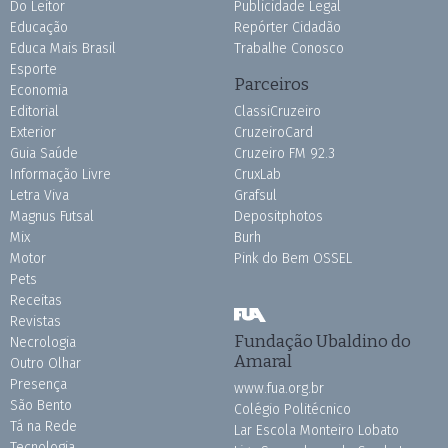
Do Leitor
Publicidade Legal
Educação
Repórter Cidadão
Educa Mais Brasil
Trabalhe Conosco
Esporte
Parceiros
Economia
Editorial
ClassiCruzeiro
Exterior
CruzeiroCard
Guia Saúde
Cruzeiro FM 92.3
Informação Livre
CruxLab
Letra Viva
Grafsul
Magnus Futsal
Depositphotos
Mix
Burh
Motor
Pink do Bem OSSEL
Pets
Receitas
Revistas
Fundação Ubaldino do
Necrologia
Amaral
Outro Olhar
Presença
www.fua.org.br
São Bento
Colégio Politécnico
Tá na Rede
Lar Escola Monteiro Lobato
Tecnologia