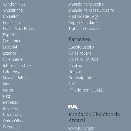
Condomínios
Anuncie no Cruzeiro
Cruzeirinho
Anuncie no ClassiCruzeiro
Do Leitor
Publicidade Legal
Educação
Repórter Cidadão
Educa Mais Brasil
Trabalhe Conosco
Esporte
Parceiros
Economia
Editorial
ClassiCruzeiro
Exterior
CruzeiroCard
Guia Saúde
Cruzeiro FM 92.3
Informação Livre
CruxLab
Letra Viva
Grafsul
Magnus Futsal
Depositphotos
Mix
Burh
Motor
Pink do Bem OSSEL
Pets
Receitas
Revistas
Fundação Ubaldino do
Necrologia
Amaral
Outro Olhar
Presença
www.fua.org.br