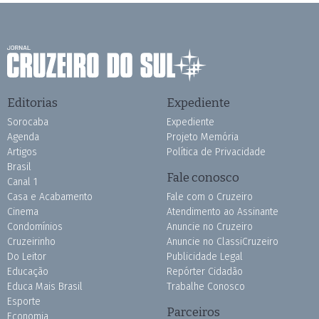
Editorias
Expediente
Sorocaba
Expediente
Agenda
Projeto Memória
Artigos
Política de Privacidade
Brasil
Fale conosco
Canal 1
Casa e Acabamento
Fale com o Cruzeiro
Cinema
Atendimento ao Assinante
Condomínios
Anuncie no Cruzeiro
Cruzeirinho
Anuncie no ClassiCruzeiro
Do Leitor
Publicidade Legal
Educação
Repórter Cidadão
Educa Mais Brasil
Trabalhe Conosco
Esporte
Parceiros
Economia