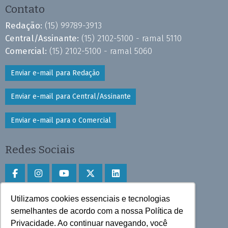
Contato
Redação:
(15) 99789-3913
Central/Assinante:
(15) 2102-5100 - ramal 5110
Comercial:
(15) 2102-5100 - ramal 5060
Enviar e-mail para Redação
Enviar e-mail para Central/Assinante
Enviar e-mail para o Comercial
Redes Sociais
Utilizamos cookies essenciais e tecnologias
Faça download do aplicativo
semelhantes de acordo com a nossa Política de
Privacidade. Ao continuar navegando, você
Play Store e App Store