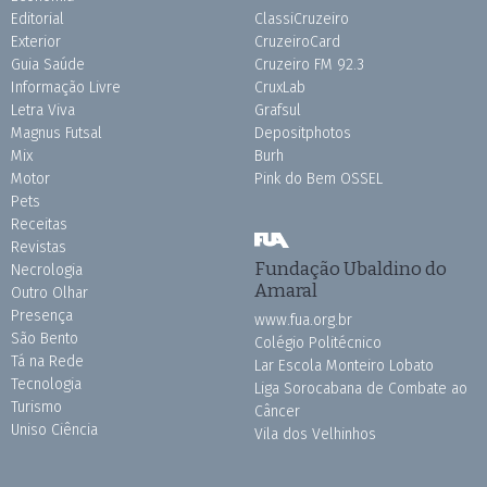
Editorial
ClassiCruzeiro
Exterior
CruzeiroCard
Guia Saúde
Cruzeiro FM 92.3
Informação Livre
CruxLab
Letra Viva
Grafsul
Magnus Futsal
Depositphotos
Mix
Burh
Motor
Pink do Bem OSSEL
Pets
Receitas
Revistas
Fundação Ubaldino do
Necrologia
Amaral
Outro Olhar
Presença
www.fua.org.br
São Bento
Colégio Politécnico
Tá na Rede
Lar Escola Monteiro Lobato
Tecnologia
Liga Sorocabana de Combate ao
Turismo
Câncer
Uniso Ciência
Vila dos Velhinhos