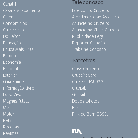
Fale conosco
Canal 1
Casa e Acabamento
Fale com o Cruzeiro
Cinema
Atendimento ao Assinante
Condomínios
Anuncie no Cruzeiro
Cruzeirinho
Anuncie no ClassiCruzeiro
Do Leitor
Publicidade Legal
Educação
Repórter Cidadão
Educa Mais Brasil
Trabalhe Conosco
Esporte
Parceiros
Economia
Editorial
ClassiCruzeiro
Exterior
CruzeiroCard
Guia Saúde
Cruzeiro FM 92.3
Informação Livre
CruxLab
Letra Viva
Grafsul
Magnus Futsal
Depositphotos
Mix
Burh
Motor
Pink do Bem OSSEL
Pets
Receitas
Revistas