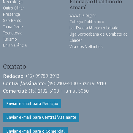
Fundação Ubaldino do
Necrologia
Amaral
Outro Olhar
Presença
www.fua.org.br
São Bento
Colégio Politécnico
Tá na Rede
Lar Escola Monteiro Lobato
Tecnologia
Liga Sorocabana de Combate ao
Turismo
Câncer
Uniso Ciência
Vila dos Velhinhos
Contato
Redação:
(15) 99789-3913
Central/Assinante:
(15) 2102-5100 - ramal 5110
Comercial:
(15) 2102-5100 - ramal 5060
Enviar e-mail para Redação
Enviar e-mail para Central/Assinante
Enviar e-mail para o Comercial