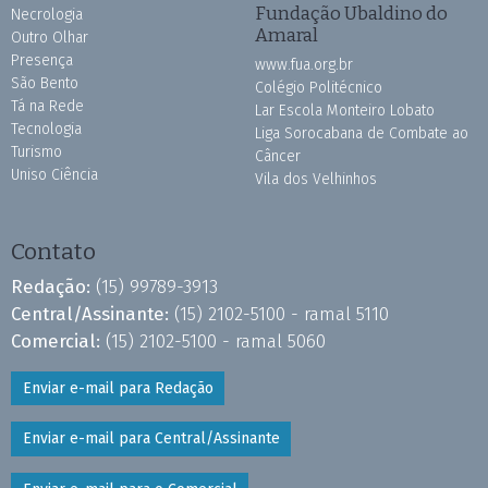
Fundação Ubaldino do
Necrologia
Amaral
Outro Olhar
Presença
www.fua.org.br
São Bento
Colégio Politécnico
Tá na Rede
Lar Escola Monteiro Lobato
Tecnologia
Liga Sorocabana de Combate ao
Turismo
Câncer
Uniso Ciência
Vila dos Velhinhos
Contato
Redação:
(15) 99789-3913
Central/Assinante:
(15) 2102-5100 - ramal 5110
Comercial:
(15) 2102-5100 - ramal 5060
Enviar e-mail para Redação
Enviar e-mail para Central/Assinante