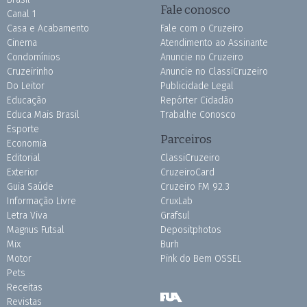
Fale conosco
Canal 1
Casa e Acabamento
Fale com o Cruzeiro
Cinema
Atendimento ao Assinante
Condomínios
Anuncie no Cruzeiro
Cruzeirinho
Anuncie no ClassiCruzeiro
Do Leitor
Publicidade Legal
Educação
Repórter Cidadão
Educa Mais Brasil
Trabalhe Conosco
Esporte
Parceiros
Economia
Editorial
ClassiCruzeiro
Exterior
CruzeiroCard
Guia Saúde
Cruzeiro FM 92.3
Informação Livre
CruxLab
Letra Viva
Grafsul
Magnus Futsal
Depositphotos
Mix
Burh
Motor
Pink do Bem OSSEL
Pets
Receitas
Revistas