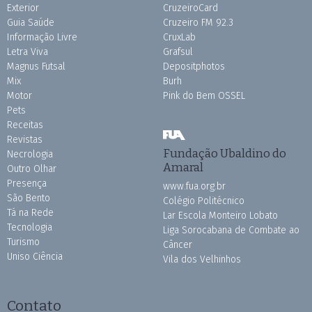
Exterior
CruzeiroCard
Guia Saúde
Cruzeiro FM 92.3
Informação Livre
CruxLab
Letra Viva
Grafsul
Magnus Futsal
Depositphotos
Mix
Burh
Motor
Pink do Bem OSSEL
Pets
Receitas
Revistas
Fundação Ubaldino do
Necrologia
Amaral
Outro Olhar
Presença
www.fua.org.br
São Bento
Colégio Politécnico
Tá na Rede
Lar Escola Monteiro Lobato
Tecnologia
Liga Sorocabana de Combate ao
Turismo
Câncer
Uniso Ciência
Vila dos Velhinhos
Contato