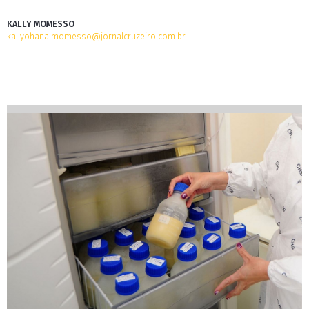
KALLY MOMESSO
kallyohana.momesso@jornalcruzeiro.com.br