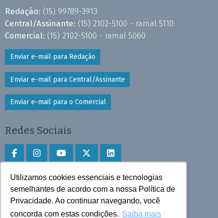
Redação:
(15) 99789-3913
Central/Assinante:
(15) 2102-5100 - ramal 5110
Comercial:
(15) 2102-5100 - ramal 5060
Enviar e-mail para Redação
Enviar e-mail para Central/Assinante
Enviar e-mail para o Comercial
Redes Sociais
Utilizamos cookies essenciais e tecnologias
Faça download do aplicativo
semelhantes de acordo com a nossa Política de
Play Store e App Store
Privacidade. Ao continuar navegando, você
concorda com estas condições.
Saiba mais