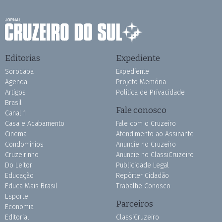
Editorias
Expediente
Sorocaba
Expediente
Agenda
Projeto Memória
Artigos
Política de Privacidade
Brasil
Fale conosco
Canal 1
Casa e Acabamento
Fale com o Cruzeiro
Cinema
Atendimento ao Assinante
Condomínios
Anuncie no Cruzeiro
Cruzeirinho
Anuncie no ClassiCruzeiro
Do Leitor
Publicidade Legal
Educação
Repórter Cidadão
Educa Mais Brasil
Trabalhe Conosco
Esporte
Parceiros
Economia
Editorial
ClassiCruzeiro