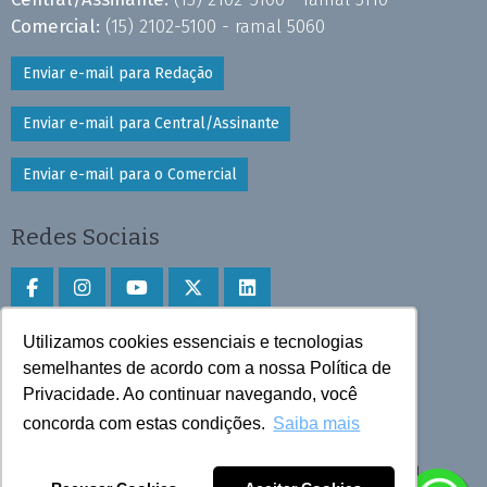
Comercial:
(15) 2102-5100 - ramal 5060
Enviar e-mail para Redação
Enviar e-mail para Central/Assinante
Enviar e-mail para o Comercial
Redes Sociais
Utilizamos cookies essenciais e tecnologias
Faça download do aplicativo
semelhantes de acordo com a nossa Política de
Privacidade. Ao continuar navegando, você
Play Store e App Store
concorda com estas condições.
Saiba mais
Todos os direitos reservados © 2025 Cruzeiro do Sul