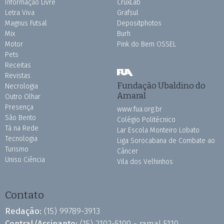
Informação Livre
CruxLab
Letra Viva
Grafsul
Magnus Futsal
Depositphotos
Mix
Burh
Motor
Pink do Bem OSSEL
Pets
Receitas
Revistas
Fundação Ubaldino do
Necrologia
Amaral
Outro Olhar
Presença
www.fua.org.br
São Bento
Colégio Politécnico
Tá na Rede
Lar Escola Monteiro Lobato
Tecnologia
Liga Sorocabana de Combate ao
Turismo
Câncer
Uniso Ciência
Vila dos Velhinhos
Contato
Redação:
(15) 99789-3913
Central/Assinante:
(15) 2102-5100 - ramal 5110