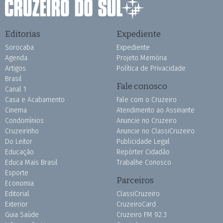
Editorias
Expediente
Sorocaba
Expediente
Agenda
Projeto Memória
Artigos
Política de Privacidade
Brasil
Fale conosco
Canal 1
Casa e Acabamento
Fale com o Cruzeiro
Cinema
Atendimento ao Assinante
Condomínios
Anuncie no Cruzeiro
Cruzeirinho
Anuncie no ClassiCruzeiro
Do Leitor
Publicidade Legal
Educação
Repórter Cidadão
Educa Mais Brasil
Trabalhe Conosco
Esporte
Parceiros
Economia
Editorial
ClassiCruzeiro
Exterior
CruzeiroCard
Guia Saúde
Cruzeiro FM 92.3