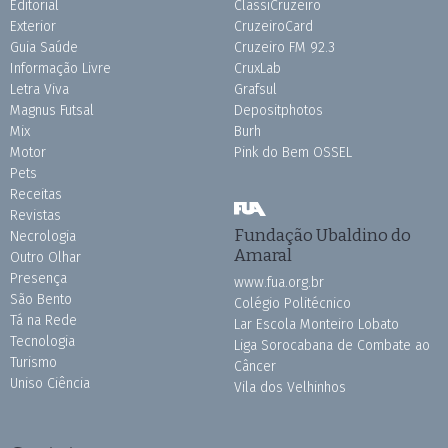
Editorial
ClassiCruzeiro
Exterior
CruzeiroCard
Guia Saúde
Cruzeiro FM 92.3
Informação Livre
CruxLab
Letra Viva
Grafsul
Magnus Futsal
Depositphotos
Mix
Burh
Motor
Pink do Bem OSSEL
Pets
Receitas
Revistas
Fundação Ubaldino do
Necrologia
Amaral
Outro Olhar
Presença
www.fua.org.br
São Bento
Colégio Politécnico
Tá na Rede
Lar Escola Monteiro Lobato
Tecnologia
Liga Sorocabana de Combate ao
Turismo
Câncer
Uniso Ciência
Vila dos Velhinhos