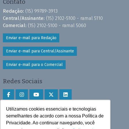
Contato
Redação:
(15) 99789-3913
Central/Assinante:
(15) 2102-5100 - ramal 5110
Comercial:
(15) 2102-5100 - ramal 5060
Enviar e-mail para Redação
Enviar e-mail para Central/Assinante
Enviar e-mail para o Comercial
Redes Sociais
Utilizamos cookies essenciais e tecnologias
Faça download do aplicativo
semelhantes de acordo com a nossa Política de
Privacidade. Ao continuar navegando, você
Play Store e App Store