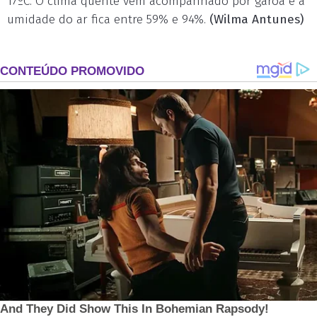
17ºC. O clima quente vem acompanhado por garoa e a
umidade do ar fica entre 59% e 94%.
(Wilma Antunes)