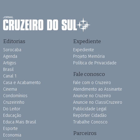
Editorias
Expediente
Sorocaba
Expediente
Agenda
Projeto Memória
Artigos
Política de Privacidade
Brasil
Fale conosco
Canal 1
Casa e Acabamento
Fale com o Cruzeiro
Cinema
Atendimento ao Assinante
Condomínios
Anuncie no Cruzeiro
Cruzeirinho
Anuncie no ClassiCruzeiro
Do Leitor
Publicidade Legal
Educação
Repórter Cidadão
Educa Mais Brasil
Trabalhe Conosco
Esporte
Parceiros
Economia