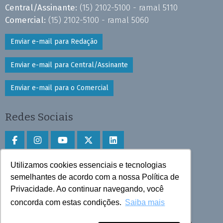
Central/Assinante:
(15) 2102-5100 - ramal 5110
Comercial:
(15) 2102-5100 - ramal 5060
Enviar e-mail para Redação
Enviar e-mail para Central/Assinante
Enviar e-mail para o Comercial
Redes Sociais
Utilizamos cookies essenciais e tecnologias
Faça download do aplicativo
semelhantes de acordo com a nossa Política de
Play Store e App Store
Privacidade. Ao continuar navegando, você
concorda com estas condições.
Saiba mais