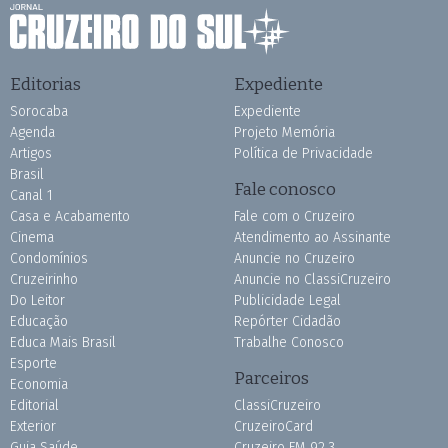
Editorias
Expediente
Sorocaba
Expediente
Agenda
Projeto Memória
Artigos
Política de Privacidade
Brasil
Fale conosco
Canal 1
Casa e Acabamento
Fale com o Cruzeiro
Cinema
Atendimento ao Assinante
Condomínios
Anuncie no Cruzeiro
Cruzeirinho
Anuncie no ClassiCruzeiro
Do Leitor
Publicidade Legal
Educação
Repórter Cidadão
Educa Mais Brasil
Trabalhe Conosco
Esporte
Parceiros
Economia
Editorial
ClassiCruzeiro
Exterior
CruzeiroCard
Guia Saúde
Cruzeiro FM 92.3