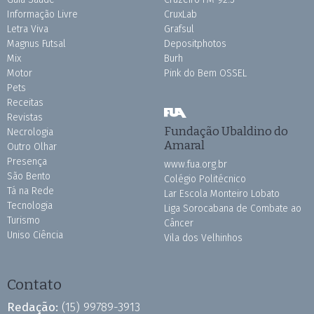
Informação Livre
CruxLab
Letra Viva
Grafsul
Magnus Futsal
Depositphotos
Mix
Burh
Motor
Pink do Bem OSSEL
Pets
Receitas
Revistas
Fundação Ubaldino do
Necrologia
Amaral
Outro Olhar
Presença
www.fua.org.br
São Bento
Colégio Politécnico
Tá na Rede
Lar Escola Monteiro Lobato
Tecnologia
Liga Sorocabana de Combate ao
Turismo
Câncer
Uniso Ciência
Vila dos Velhinhos
Contato
Redação:
(15) 99789-3913