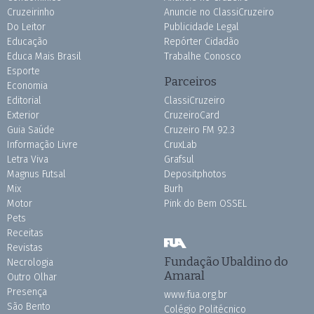
Cruzeirinho
Anuncie no ClassiCruzeiro
Do Leitor
Publicidade Legal
Educação
Repórter Cidadão
Educa Mais Brasil
Trabalhe Conosco
Esporte
Parceiros
Economia
Editorial
ClassiCruzeiro
Exterior
CruzeiroCard
Guia Saúde
Cruzeiro FM 92.3
Informação Livre
CruxLab
Letra Viva
Grafsul
Magnus Futsal
Depositphotos
Mix
Burh
Motor
Pink do Bem OSSEL
Pets
Receitas
Revistas
Fundação Ubaldino do
Necrologia
Amaral
Outro Olhar
Presença
www.fua.org.br
São Bento
Colégio Politécnico