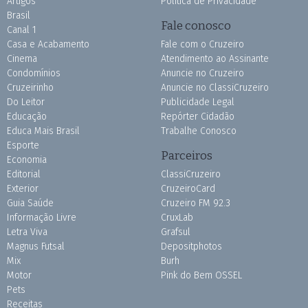
Artigos
Política de Privacidade
Brasil
Fale conosco
Canal 1
Casa e Acabamento
Fale com o Cruzeiro
Cinema
Atendimento ao Assinante
Condomínios
Anuncie no Cruzeiro
Cruzeirinho
Anuncie no ClassiCruzeiro
Do Leitor
Publicidade Legal
Educação
Repórter Cidadão
Educa Mais Brasil
Trabalhe Conosco
Esporte
Parceiros
Economia
Editorial
ClassiCruzeiro
Exterior
CruzeiroCard
Guia Saúde
Cruzeiro FM 92.3
Informação Livre
CruxLab
Letra Viva
Grafsul
Magnus Futsal
Depositphotos
Mix
Burh
Motor
Pink do Bem OSSEL
Pets
Receitas