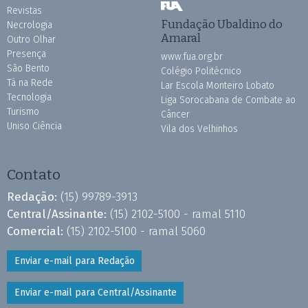
Revistas
Fundação Ubaldino do
Necrologia
Amaral
Outro Olhar
Presença
www.fua.org.br
São Bento
Colégio Politécnico
Tá na Rede
Lar Escola Monteiro Lobato
Tecnologia
Liga Sorocabana de Combate ao
Turismo
Câncer
Uniso Ciência
Vila dos Velhinhos
Contato
Redação:
(15) 99789-3913
Central/Assinante:
(15) 2102-5100 - ramal 5110
Comercial:
(15) 2102-5100 - ramal 5060
Enviar e-mail para Redação
Enviar e-mail para Central/Assinante