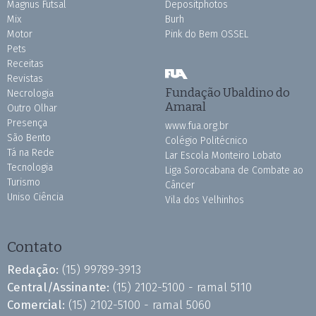
Magnus Futsal
Depositphotos
Mix
Burh
Motor
Pink do Bem OSSEL
Pets
Receitas
Revistas
Fundação Ubaldino do
Necrologia
Amaral
Outro Olhar
Presença
www.fua.org.br
São Bento
Colégio Politécnico
Tá na Rede
Lar Escola Monteiro Lobato
Tecnologia
Liga Sorocabana de Combate ao
Turismo
Câncer
Uniso Ciência
Vila dos Velhinhos
Contato
Redação:
(15) 99789-3913
Central/Assinante:
(15) 2102-5100 - ramal 5110
Comercial:
(15) 2102-5100 - ramal 5060