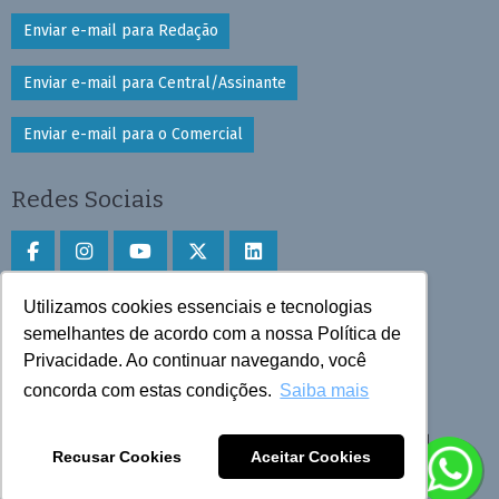
Enviar e-mail para Redação
Enviar e-mail para Central/Assinante
Enviar e-mail para o Comercial
Redes Sociais
Utilizamos cookies essenciais e tecnologias
Faça download do aplicativo
semelhantes de acordo com a nossa Política de
Play Store e App Store
Privacidade. Ao continuar navegando, você
concorda com estas condições.
Saiba mais
Todos os direitos reservados © 2025 Cruzeiro do Sul
Recusar Cookies
Aceitar Cookies