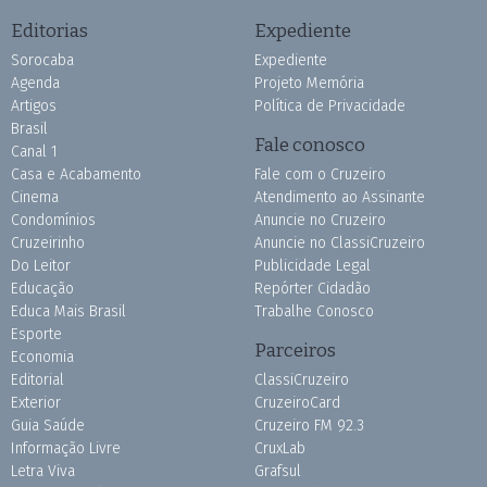
Editorias
Expediente
Sorocaba
Expediente
Agenda
Projeto Memória
Artigos
Política de Privacidade
Brasil
Fale conosco
Canal 1
Casa e Acabamento
Fale com o Cruzeiro
Cinema
Atendimento ao Assinante
Condomínios
Anuncie no Cruzeiro
Cruzeirinho
Anuncie no ClassiCruzeiro
Do Leitor
Publicidade Legal
Educação
Repórter Cidadão
Educa Mais Brasil
Trabalhe Conosco
Esporte
Parceiros
Economia
Editorial
ClassiCruzeiro
Exterior
CruzeiroCard
Guia Saúde
Cruzeiro FM 92.3
Informação Livre
CruxLab
Letra Viva
Grafsul