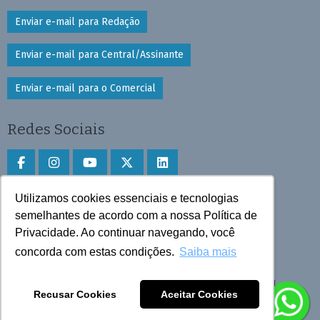
Enviar e-mail para Redação
Enviar e-mail para Central/Assinante
Enviar e-mail para o Comercial
Redes Sociais
Utilizamos cookies essenciais e tecnologias
Faça download do aplicativo
semelhantes de acordo com a nossa Política de
Privacidade. Ao continuar navegando, você
Play Store e App Store
concorda com estas condições.
Saiba mais
Todos os direitos reservados © 2025 Cruzeiro do Sul
Recusar Cookies
Aceitar Cookies