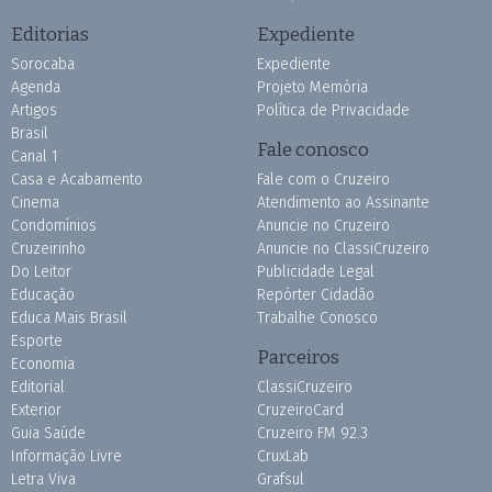
Editorias
Expediente
Sorocaba
Expediente
Agenda
Projeto Memória
Artigos
Política de Privacidade
Brasil
Fale conosco
Canal 1
Casa e Acabamento
Fale com o Cruzeiro
Cinema
Atendimento ao Assinante
Condomínios
Anuncie no Cruzeiro
Cruzeirinho
Anuncie no ClassiCruzeiro
Do Leitor
Publicidade Legal
Educação
Repórter Cidadão
Educa Mais Brasil
Trabalhe Conosco
Esporte
Parceiros
Economia
Editorial
ClassiCruzeiro
Exterior
CruzeiroCard
Guia Saúde
Cruzeiro FM 92.3
Informação Livre
CruxLab
Letra Viva
Grafsul