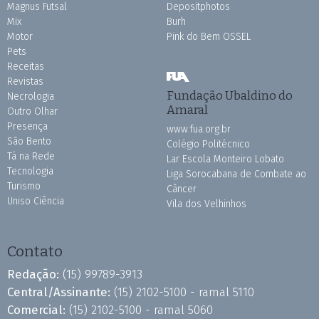
Magnus Futsal
Depositphotos
Mix
Burh
Motor
Pink do Bem OSSEL
Pets
Receitas
Revistas
Fundação Ubaldino do
Necrologia
Amaral
Outro Olhar
Presença
www.fua.org.br
São Bento
Colégio Politécnico
Tá na Rede
Lar Escola Monteiro Lobato
Tecnologia
Liga Sorocabana de Combate ao
Turismo
Câncer
Uniso Ciência
Vila dos Velhinhos
Contato
Redação:
(15) 99789-3913
Central/Assinante:
(15) 2102-5100 - ramal 5110
Comercial:
(15) 2102-5100 - ramal 5060