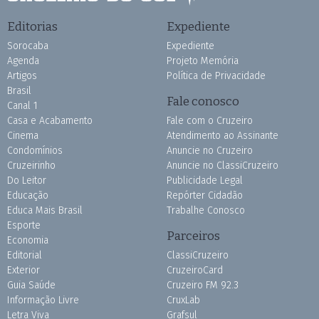
Editorias
Expediente
Sorocaba
Expediente
Agenda
Projeto Memória
Artigos
Política de Privacidade
Brasil
Fale conosco
Canal 1
Casa e Acabamento
Fale com o Cruzeiro
Cinema
Atendimento ao Assinante
Condomínios
Anuncie no Cruzeiro
Cruzeirinho
Anuncie no ClassiCruzeiro
Do Leitor
Publicidade Legal
Educação
Repórter Cidadão
Educa Mais Brasil
Trabalhe Conosco
Esporte
Parceiros
Economia
Editorial
ClassiCruzeiro
Exterior
CruzeiroCard
Guia Saúde
Cruzeiro FM 92.3
Informação Livre
CruxLab
Letra Viva
Grafsul