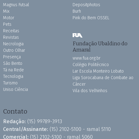
Magnus Futsal
Depositphotos
Mix
Burh
Motor
Pink do Bem OSSEL
Pets
Receitas
Revistas
Fundação Ubaldino do
Necrologia
Amaral
Outro Olhar
Presença
www.fua.org.br
São Bento
Colégio Politécnico
Tá na Rede
Lar Escola Monteiro Lobato
Tecnologia
Liga Sorocabana de Combate ao
Turismo
Câncer
Uniso Ciência
Vila dos Velhinhos
Contato
Redação:
(15) 99789-3913
Central/Assinante:
(15) 2102-5100 - ramal 5110
Comercial:
(15) 2102-5100 - ramal 5060