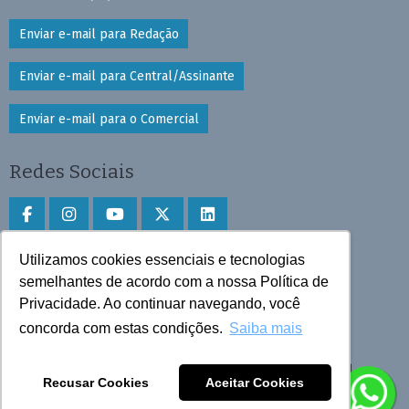
Enviar e-mail para Redação
Enviar e-mail para Central/Assinante
Enviar e-mail para o Comercial
Redes Sociais
Utilizamos cookies essenciais e tecnologias
Faça download do aplicativo
semelhantes de acordo com a nossa Política de
Play Store e App Store
Privacidade. Ao continuar navegando, você
concorda com estas condições.
Saiba mais
Todos os direitos reservados © 2025 Cruzeiro do Sul
Recusar Cookies
Aceitar Cookies