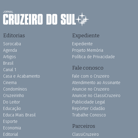
Editorias
Expediente
Sorocaba
Expediente
Agenda
Projeto Memória
Artigos
Política de Privacidade
Brasil
Fale conosco
Canal 1
Casa e Acabamento
Fale com o Cruzeiro
Cinema
Atendimento ao Assinante
Condomínios
Anuncie no Cruzeiro
Cruzeirinho
Anuncie no ClassiCruzeiro
Do Leitor
Publicidade Legal
Educação
Repórter Cidadão
Educa Mais Brasil
Trabalhe Conosco
Esporte
Parceiros
Economia
Editorial
ClassiCruzeiro