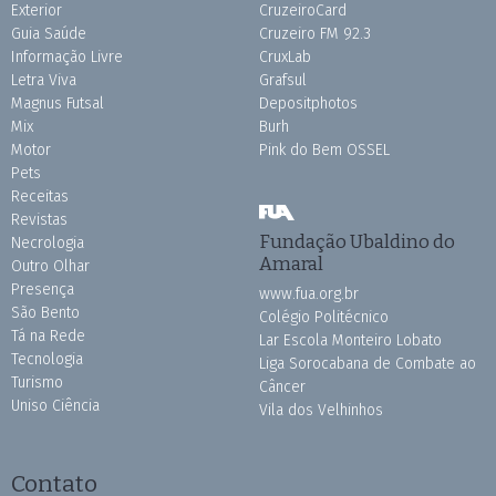
Exterior
CruzeiroCard
Guia Saúde
Cruzeiro FM 92.3
Informação Livre
CruxLab
Letra Viva
Grafsul
Magnus Futsal
Depositphotos
Mix
Burh
Motor
Pink do Bem OSSEL
Pets
Receitas
Revistas
Fundação Ubaldino do
Necrologia
Amaral
Outro Olhar
Presença
www.fua.org.br
São Bento
Colégio Politécnico
Tá na Rede
Lar Escola Monteiro Lobato
Tecnologia
Liga Sorocabana de Combate ao
Turismo
Câncer
Uniso Ciência
Vila dos Velhinhos
Contato