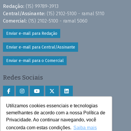
Redação:
(15) 99789-3913
Central/Assinante:
(15) 2102-5100 - ramal 5110
Comercial:
(15) 2102-5100 - ramal 5060
Enviar e-mail para Redação
Enviar e-mail para Central/Assinante
Enviar e-mail para o Comercial
Redes Sociais
Utilizamos cookies essenciais e tecnologias
Faça download do aplicativo
semelhantes de acordo com a nossa Política de
Privacidade. Ao continuar navegando, você
Play Store e App Store
concorda com estas condições.
Saiba mais