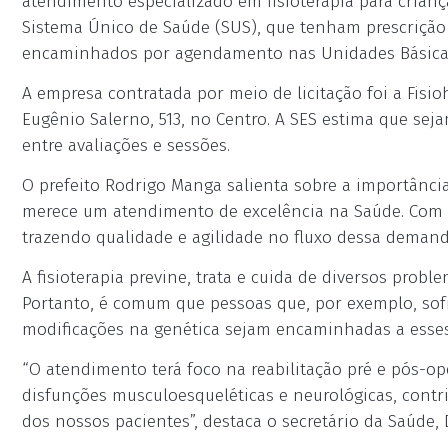
atendimento especializado em fisioterapia para criança
Sistema Único de Saúde (SUS), que tenham prescrição p
encaminhados por agendamento nas Unidades Básicas
A empresa contratada por meio de licitação foi a Fisioh
Eugênio Salerno, 513, no Centro. A SES estima que sej
entre avaliações e sessões.
O prefeito Rodrigo Manga salienta sobre a importância
merece um atendimento de excelência na Saúde. Com 
trazendo qualidade e agilidade no fluxo dessa demanda
A fisioterapia previne, trata e cuida de diversos prob
Portanto, é comum que pessoas que, por exemplo, sof
modificações na genética sejam encaminhadas a esses 
“O atendimento terá foco na reabilitação pré e pós-op
disfunções musculoesqueléticas e neurológicas, contr
dos nossos pacientes”, destaca o secretário da Saúde,