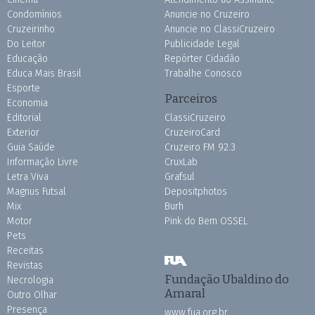
Condomínios
Anuncie no Cruzeiro
Cruzeirinho
Anuncie no ClassiCruzeiro
Do Leitor
Publicidade Legal
Educação
Repórter Cidadão
Educa Mais Brasil
Trabalhe Conosco
Esporte
Parceiros
Economia
Editorial
ClassiCruzeiro
Exterior
CruzeiroCard
Guia Saúde
Cruzeiro FM 92.3
Informação Livre
CruxLab
Letra Viva
Grafsul
Magnus Futsal
Depositphotos
Mix
Burh
Motor
Pink do Bem OSSEL
Pets
Receitas
Revistas
Fundação Ubaldino do
Necrologia
Amaral
Outro Olhar
Presença
www.fua.org.br