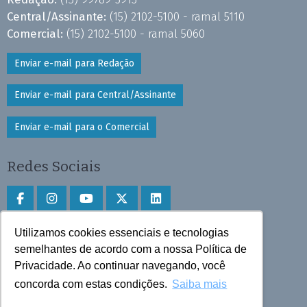
Central/Assinante:
(15) 2102-5100 - ramal 5110
Comercial:
(15) 2102-5100 - ramal 5060
Enviar e-mail para Redação
Enviar e-mail para Central/Assinante
Enviar e-mail para o Comercial
Redes Sociais
Utilizamos cookies essenciais e tecnologias
Faça download do aplicativo
semelhantes de acordo com a nossa Política de
Privacidade. Ao continuar navegando, você
Play Store e App Store
concorda com estas condições.
Saiba mais