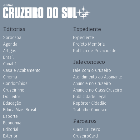
Editorias
Expediente
Sorocaba
Expediente
Agenda
Projeto Memória
Artigos
Política de Privacidade
Brasil
Fale conosco
Canal 1
Casa e Acabamento
Fale com o Cruzeiro
Cinema
Atendimento ao Assinante
Condomínios
Anuncie no Cruzeiro
Cruzeirinho
Anuncie no ClassiCruzeiro
Do Leitor
Publicidade Legal
Educação
Repórter Cidadão
Educa Mais Brasil
Trabalhe Conosco
Esporte
Parceiros
Economia
Editorial
ClassiCruzeiro
Exterior
CruzeiroCard