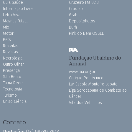
Guia Saúde
Cruzeiro FM 92.3
Informação Livre
CruxLab
Letra Viva
Grafsul
Magnus Futsal
Depositphotos
Mix
Burh
Motor
Pink do Bem OSSEL
Pets
Receitas
Revistas
Fundação Ubaldino do
Necrologia
Amaral
Outro Olhar
Presença
www.fua.org.br
São Bento
Colégio Politécnico
Tá na Rede
Lar Escola Monteiro Lobato
Tecnologia
Liga Sorocabana de Combate ao
Turismo
Câncer
Uniso Ciência
Vila dos Velhinhos
Contato
Redação:
(15) 99789-3913