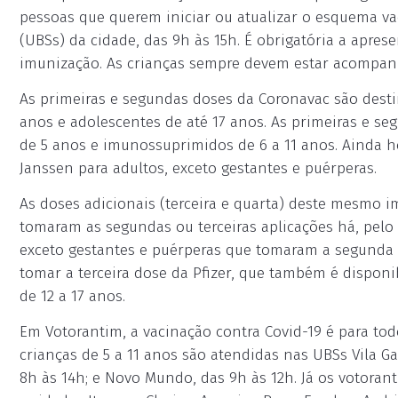
pessoas que querem iniciar ou atualizar o esquema v
(UBSs) da cidade, das 9h às 15h. É obrigatória a apre
imunização. As crianças sempre devem estar acompan
As primeiras e segundas doses da Coronavac são desti
anos e adolescentes de até 17 anos. As primeiras e se
de 5 anos e imunossuprimidos de 6 a 11 anos. Ainda ho
Janssen para adultos, exceto gestantes e puérperas.
As doses adicionais (terceira e quarta) deste mesmo 
tomaram as segundas ou terceiras aplicações há, pel
exceto gestantes e puérperas que tomaram a segunda a
tomar a terceira dose da Pfizer, que também é dispon
de 12 a 17 anos.
Em Votorantim, a vacinação contra Covid-19 é para tod
crianças de 5 a 11 anos são atendidas nas UBSs Vila Gar
8h às 14h; e Novo Mundo, das 9h às 12h. Já os votor