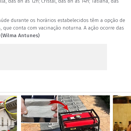
a, das 8h às 12h; Cristal, das 8h às 14h; Tatiana, das
aúde durante os horários estabelecidos têm a opção de
s, que conta com vacinação noturna. A ação ocorre das
.
(Wilma Antunes)