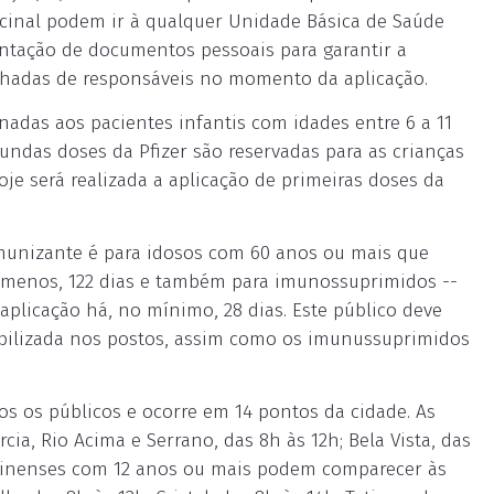
acinal podem ir à qualquer Unidade Básica de Saúde
sentação de documentos pessoais para garantir a
hadas de responsáveis no momento da aplicação.
nadas aos pacientes infantis com idades entre 6 a 11
gundas doses da Pfizer são reservadas para as crianças
je será realizada a aplicação de primeiras doses da
imunizante é para idosos com 60 anos ou mais que
o menos, 122 dias e também para imunossuprimidos --
plicação há, no mínimo, 28 dias. Este público deve
ibilizada nos postos, assim como os imunussuprimidos
os os públicos e ocorre em 14 pontos da cidade. As
cia, Rio Acima e Serrano, das 8h às 12h; Bela Vista, das
antinenses com 12 anos ou mais podem comparecer às