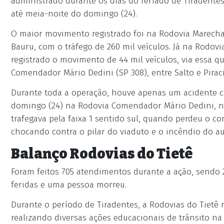
administrado durante os dias do feriado de Tiradentes.
até meia-noite do domingo (24).
O maior movimento registrado foi na Rodovia Marechal
Bauru, com o tráfego de 260 mil veículos. Já na Rodovia
registrado o movimento de 44 mil veículos, via essa q
Comendador Mário Dedini (SP 308), entre Salto e Piracic
Durante toda a operação, houve apenas um acidente c
domingo (24) na Rodovia Comendador Mário Dedini, no
trafegava pela faixa 1 sentido sul, quando perdeu o con
chocando contra o pilar do viaduto e o incêndio do a
Balanço Rodovias do Tietê
Foram feitos 705 atendimentos durante a ação, sendo 2
feridas e uma pessoa morreu.
Durante o período de Tiradentes, a Rodovias do Tietê 
realizando diversas ações educacionais de trânsito na