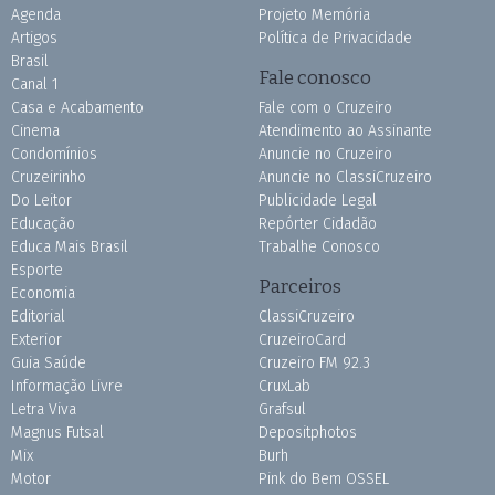
Agenda
Projeto Memória
Artigos
Política de Privacidade
Brasil
Fale conosco
Canal 1
Casa e Acabamento
Fale com o Cruzeiro
Cinema
Atendimento ao Assinante
Condomínios
Anuncie no Cruzeiro
Cruzeirinho
Anuncie no ClassiCruzeiro
Do Leitor
Publicidade Legal
Educação
Repórter Cidadão
Educa Mais Brasil
Trabalhe Conosco
Esporte
Parceiros
Economia
Editorial
ClassiCruzeiro
Exterior
CruzeiroCard
Guia Saúde
Cruzeiro FM 92.3
Informação Livre
CruxLab
Letra Viva
Grafsul
Magnus Futsal
Depositphotos
Mix
Burh
Motor
Pink do Bem OSSEL