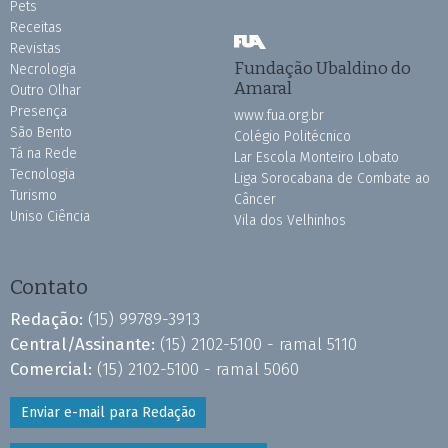
Pets
Receitas
Revistas
Fundação Ubaldino do
Necrologia
Amaral
Outro Olhar
Presença
www.fua.org.br
São Bento
Colégio Politécnico
Tá na Rede
Lar Escola Monteiro Lobato
Tecnologia
Liga Sorocabana de Combate ao
Turismo
Câncer
Uniso Ciência
Vila dos Velhinhos
Contato
Redação:
(15) 99789-3913
Central/Assinante:
(15) 2102-5100 - ramal 5110
Comercial:
(15) 2102-5100 - ramal 5060
Enviar e-mail para Redação