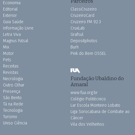
Parceiros
Economia
Editorial
ClassiCruzeiro
Exterior
CruzeiroCard
Guia Saúde
Cruzeiro FM 92.3
Informação Livre
CruxLab
Letra Viva
Grafsul
Magnus Futsal
Depositphotos
Mix
Burh
Motor
Pink do Bem OSSEL
Pets
Receitas
Revistas
Fundação Ubaldino do
Necrologia
Amaral
Outro Olhar
Presença
www.fua.org.br
São Bento
Colégio Politécnico
Tá na Rede
Lar Escola Monteiro Lobato
Tecnologia
Liga Sorocabana de Combate ao
Turismo
Câncer
Uniso Ciência
Vila dos Velhinhos