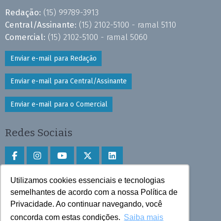
Redação:
(15) 99789-3913
Central/Assinante:
(15) 2102-5100 - ramal 5110
Comercial:
(15) 2102-5100 - ramal 5060
Enviar e-mail para Redação
Enviar e-mail para Central/Assinante
Enviar e-mail para o Comercial
Redes Sociais
Utilizamos cookies essenciais e tecnologias
Faça download do aplicativo
semelhantes de acordo com a nossa Política de
Privacidade. Ao continuar navegando, você
Play Store e App Store
concorda com estas condições.
Saiba mais