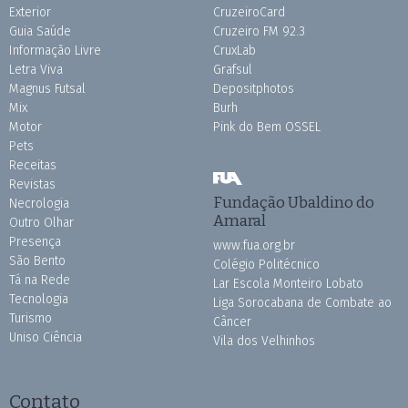
Exterior
CruzeiroCard
Guia Saúde
Cruzeiro FM 92.3
Informação Livre
CruxLab
Letra Viva
Grafsul
Magnus Futsal
Depositphotos
Mix
Burh
Motor
Pink do Bem OSSEL
Pets
Receitas
Revistas
Fundação Ubaldino do
Necrologia
Amaral
Outro Olhar
Presença
www.fua.org.br
São Bento
Colégio Politécnico
Tá na Rede
Lar Escola Monteiro Lobato
Tecnologia
Liga Sorocabana de Combate ao
Turismo
Câncer
Uniso Ciência
Vila dos Velhinhos
Contato