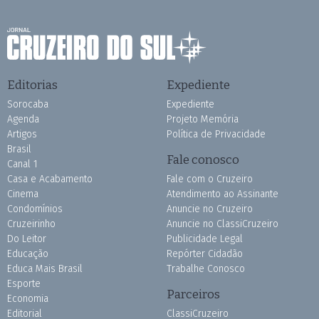
Editorias
Expediente
Sorocaba
Expediente
Agenda
Projeto Memória
Artigos
Política de Privacidade
Brasil
Fale conosco
Canal 1
Casa e Acabamento
Fale com o Cruzeiro
Cinema
Atendimento ao Assinante
Condomínios
Anuncie no Cruzeiro
Cruzeirinho
Anuncie no ClassiCruzeiro
Do Leitor
Publicidade Legal
Educação
Repórter Cidadão
Educa Mais Brasil
Trabalhe Conosco
Esporte
Parceiros
Economia
Editorial
ClassiCruzeiro