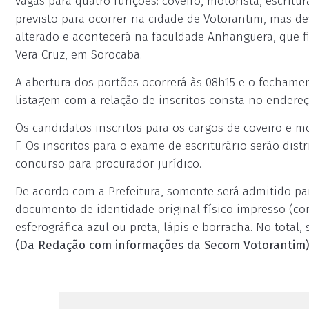
vagas para quatro funções: coveiro, motorista, escritur
previsto para ocorrer na cidade de Votorantim, mas dev
alterado e acontecerá na faculdade Anhanguera, que f
Vera Cruz, em Sorocaba.
A abertura dos portões ocorrerá às 08h15 e o fechamento
listagem com a relação de inscritos consta no endere
Os candidatos inscritos para os cargos de coveiro e m
F. Os inscritos para o exame de escriturário serão distr
concurso para procurador jurídico.
De acordo com a Prefeitura, somente será admitido par
documento de identidade original físico impresso (com
esferográfica azul ou preta, lápis e borracha. No total,
(Da Redação com informações da Secom Votorantim)