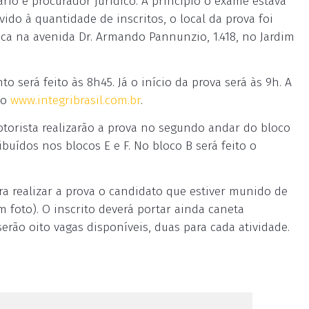
ário e procurador jurídico. A princípio o exame estava
ido à quantidade de inscritos, o local da prova foi
ica na avenida Dr. Armando Pannunzio, 1.418, no Jardim
 será feito às 8h45. Já o início da prova será às 9h. A
ço
www.integribrasil.com.br
.
otorista realizarão a prova no segundo andar do bloco
ibuídos nos blocos E e F. No bloco B será feito o
a realizar a prova o candidato que estiver munido de
 foto). O inscrito deverá portar ainda caneta
 serão oito vagas disponíveis, duas para cada atividade.