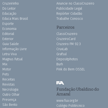
Cruzeirinho
Anuncie no ClassiCruzeiro
Do Leitor
Publicidade Legal
Educação
Repórter Cidadão
Educa Mais Brasil
Trabalhe Conosco
Esporte
Parceiros
Economia
Editorial
ClassiCruzeiro
Exterior
CruzeiroCard
Guia Saúde
Cruzeiro FM 92.3
Informação Livre
CruxLab
Letra Viva
Grafsul
Magnus Futsal
Depositphotos
Mix
Burh
Motor
Pink do Bem OSSEL
Pets
Receitas
Revistas
Fundação Ubaldino do
Necrologia
Amaral
Outro Olhar
Presença
www.fua.org.br
São Bento
Colégio Politécnico