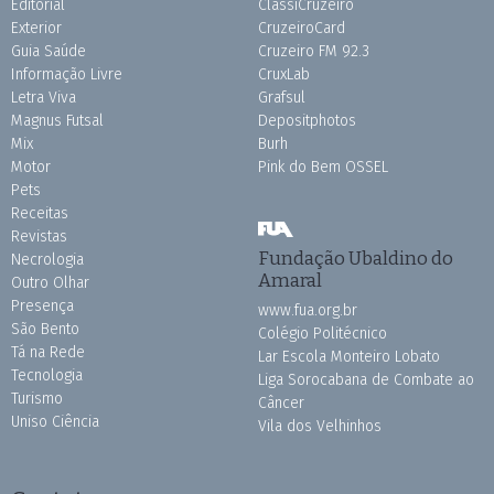
Editorial
ClassiCruzeiro
Exterior
CruzeiroCard
Guia Saúde
Cruzeiro FM 92.3
Informação Livre
CruxLab
Letra Viva
Grafsul
Magnus Futsal
Depositphotos
Mix
Burh
Motor
Pink do Bem OSSEL
Pets
Receitas
Revistas
Fundação Ubaldino do
Necrologia
Amaral
Outro Olhar
Presença
www.fua.org.br
São Bento
Colégio Politécnico
Tá na Rede
Lar Escola Monteiro Lobato
Tecnologia
Liga Sorocabana de Combate ao
Turismo
Câncer
Uniso Ciência
Vila dos Velhinhos