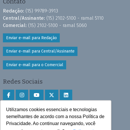
Contato
Redação:
(15) 99789-3913
Central/Assinante:
(15) 2102-5100 - ramal 5110
Comercial:
(15) 2102-5100 - ramal 5060
Enviar e-mail para Redação
Enviar e-mail para Central/Assinante
Enviar e-mail para o Comercial
Redes Sociais
Utilizamos cookies essenciais e tecnologias
Faça download do aplicativo
semelhantes de acordo com a nossa Política de
Privacidade. Ao continuar navegando, você
Play Store e App Store