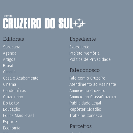
Editorias
Expediente
Sorocaba
Expediente
Agenda
Projeto Memória
Artigos
Política de Privacidade
Brasil
Fale conosco
Canal 1
Casa e Acabamento
Fale com o Cruzeiro
Cinema
Atendimento ao Assinante
Condomínios
Anuncie no Cruzeiro
Cruzeirinho
Anuncie no ClassiCruzeiro
Do Leitor
Publicidade Legal
Educação
Repórter Cidadão
Educa Mais Brasil
Trabalhe Conosco
Esporte
Parceiros
Economia