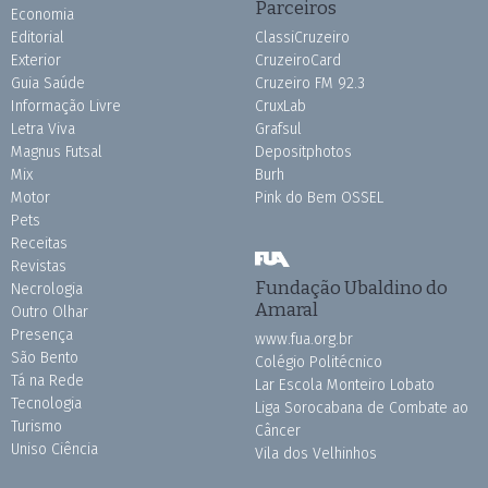
Parceiros
Economia
Editorial
ClassiCruzeiro
Exterior
CruzeiroCard
Guia Saúde
Cruzeiro FM 92.3
Informação Livre
CruxLab
Letra Viva
Grafsul
Magnus Futsal
Depositphotos
Mix
Burh
Motor
Pink do Bem OSSEL
Pets
Receitas
Revistas
Fundação Ubaldino do
Necrologia
Amaral
Outro Olhar
Presença
www.fua.org.br
São Bento
Colégio Politécnico
Tá na Rede
Lar Escola Monteiro Lobato
Tecnologia
Liga Sorocabana de Combate ao
Turismo
Câncer
Uniso Ciência
Vila dos Velhinhos