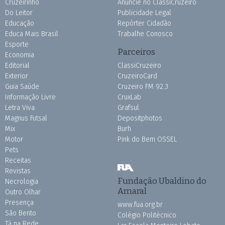
Cruzeirinho
Anuncie no ClassiCruzeiro
Do Leitor
Publicidade Legal
Educação
Repórter Cidadão
Educa Mais Brasil
Trabalhe Conosco
Esporte
Parceiros
Economia
Editorial
ClassiCruzeiro
Exterior
CruzeiroCard
Guia Saúde
Cruzeiro FM 92.3
Informação Livre
CruxLab
Letra Viva
Grafsul
Magnus Futsal
Depositphotos
Mix
Burh
Motor
Pink do Bem OSSEL
Pets
Receitas
Revistas
Fundação Ubaldino do
Necrologia
Amaral
Outro Olhar
Presença
www.fua.org.br
São Bento
Colégio Politécnico
Tá na Rede