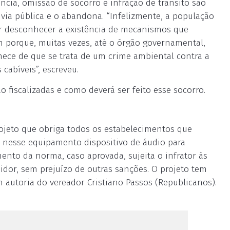
ência, omissão de socorro e infração de trânsito são
ia pública e o abandona. “Infelizmente, a população
or desconhecer a existência de mecanismos que
 porque, muitas vezes, até o órgão governamental,
hece de que se trata de um crime ambiental contra a
cabíveis”, escreveu.
o fiscalizadas e como deverá ser feito esse socorro.
projeto que obriga todos os estabelecimentos que
r nesse equipamento dispositivo de áudio para
nto da norma, caso aprovada, sujeita o infrator às
dor, sem prejuízo de outras sanções. O projeto tem
m autoria do vereador Cristiano Passos (Republicanos).