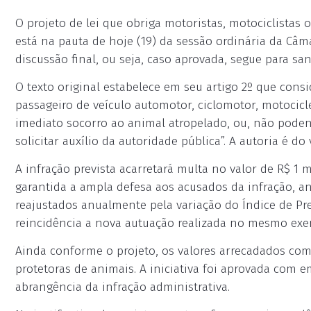
O projeto de lei que obriga motoristas, motociclistas 
está na pauta de hoje (19) da sessão ordinária da Câma
discussão final, ou seja, caso aprovada, segue para s
O texto original estabelece em seu artigo 2º que consi
passageiro de veículo automotor, ciclomotor, motocicle
imediato socorro ao animal atropelado, ou, não podend
solicitar auxílio da autoridade pública”. A autoria é d
A infração prevista acarretará multa no valor de R$ 1 
garantida a ampla defesa aos acusados da infração, an
reajustados anualmente pela variação do Índice de P
reincidência a nova autuação realizada no mesmo exer
Ainda conforme o projeto, os valores arrecadados com 
protetoras de animais. A iniciativa foi aprovada com 
abrangência da infração administrativa.