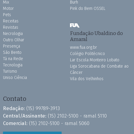
Mix
Burh
Motor
Pink do Bem OSSEL
Pets
Receitas
Revistas
Fundação Ubaldino do
Necrologia
Amaral
Outro Olhar
Presença
www.fua.org.br
São Bento
Colégio Politécnico
Tá na Rede
Lar Escola Monteiro Lobato
Tecnologia
Liga Sorocabana de Combate ao
Turismo
Câncer
Uniso Ciência
Vila dos Velhinhos
Contato
Redação:
(15) 99789-3913
Central/Assinante:
(15) 2102-5100 - ramal 5110
Comercial:
(15) 2102-5100 - ramal 5060