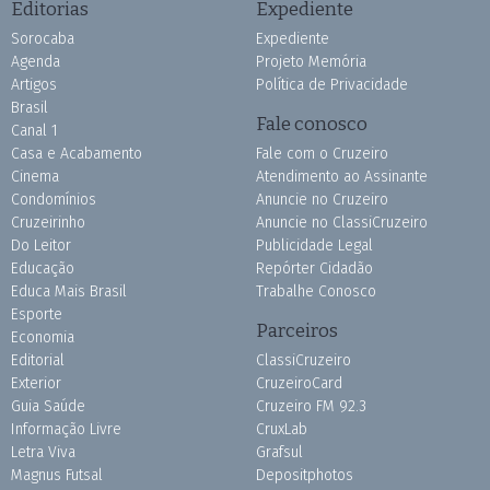
Editorias
Expediente
Sorocaba
Expediente
Agenda
Projeto Memória
Artigos
Política de Privacidade
Brasil
Fale conosco
Canal 1
Casa e Acabamento
Fale com o Cruzeiro
Cinema
Atendimento ao Assinante
Condomínios
Anuncie no Cruzeiro
Cruzeirinho
Anuncie no ClassiCruzeiro
Do Leitor
Publicidade Legal
Educação
Repórter Cidadão
Educa Mais Brasil
Trabalhe Conosco
Esporte
Parceiros
Economia
Editorial
ClassiCruzeiro
Exterior
CruzeiroCard
Guia Saúde
Cruzeiro FM 92.3
Informação Livre
CruxLab
Letra Viva
Grafsul
Magnus Futsal
Depositphotos