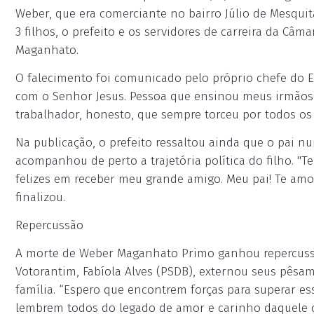
Weber, que era comerciante no bairro Júlio de Mesquit
3 filhos, o prefeito e os servidores de carreira da Câm
Maganhato.
O falecimento foi comunicado pelo próprio chefe do Ex
com o Senhor Jesus. Pessoa que ensinou meus irmãos
trabalhador, honesto, que sempre torceu por todos os 
Na publicação, o prefeito ressaltou ainda que o pai 
acompanhou de perto a trajetória política do filho. "
felizes em receber meu grande amigo. Meu pai! Te amo
finalizou.
Repercussão
A morte de Weber Maganhato Primo ganhou repercussão
Votorantim, Fabíola Alves (PSDB), externou seus pês
família. “Espero que encontrem forças para superar ess
lembrem todos do legado de amor e carinho daquele qu