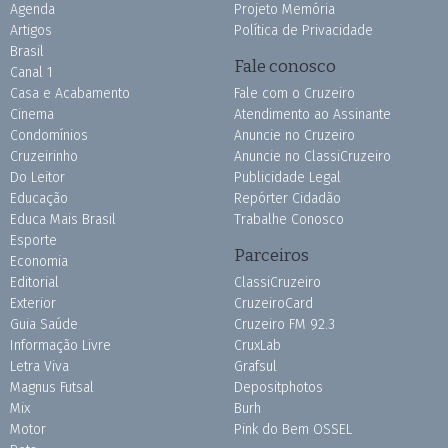
Agenda
Projeto Memória
Artigos
Política de Privacidade
Brasil
Fale conosco
Canal 1
Casa e Acabamento
Fale com o Cruzeiro
Cinema
Atendimento ao Assinante
Condomínios
Anuncie no Cruzeiro
Cruzeirinho
Anuncie no ClassiCruzeiro
Do Leitor
Publicidade Legal
Educação
Repórter Cidadão
Educa Mais Brasil
Trabalhe Conosco
Esporte
Parceiros
Economia
Editorial
ClassiCruzeiro
Exterior
CruzeiroCard
Guia Saúde
Cruzeiro FM 92.3
Informação Livre
CruxLab
Letra Viva
Grafsul
Magnus Futsal
Depositphotos
Mix
Burh
Motor
Pink do Bem OSSEL