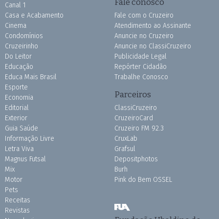
Fale conosco
Canal 1
Casa e Acabamento
Fale com o Cruzeiro
Cinema
Atendimento ao Assinante
Condomínios
Anuncie no Cruzeiro
Cruzeirinho
Anuncie no ClassiCruzeiro
Do Leitor
Publicidade Legal
Educação
Repórter Cidadão
Educa Mais Brasil
Trabalhe Conosco
Esporte
Parceiros
Economia
Editorial
ClassiCruzeiro
Exterior
CruzeiroCard
Guia Saúde
Cruzeiro FM 92.3
Informação Livre
CruxLab
Letra Viva
Grafsul
Magnus Futsal
Depositphotos
Mix
Burh
Motor
Pink do Bem OSSEL
Pets
Receitas
Revistas