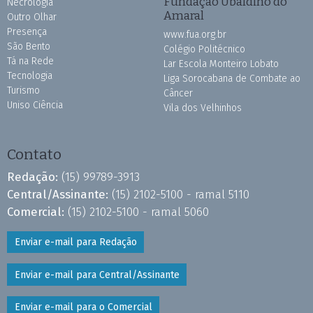
Fundação Ubaldino do
Necrologia
Amaral
Outro Olhar
Presença
www.fua.org.br
São Bento
Colégio Politécnico
Tá na Rede
Lar Escola Monteiro Lobato
Tecnologia
Liga Sorocabana de Combate ao
Turismo
Câncer
Uniso Ciência
Vila dos Velhinhos
Contato
Redação:
(15) 99789-3913
Central/Assinante:
(15) 2102-5100 - ramal 5110
Comercial:
(15) 2102-5100 - ramal 5060
Enviar e-mail para Redação
Enviar e-mail para Central/Assinante
Enviar e-mail para o Comercial