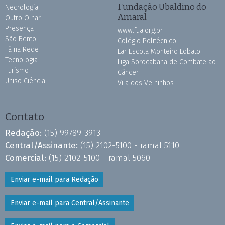
Fundação Ubaldino do
Necrologia
Amaral
Outro Olhar
Presença
www.fua.org.br
São Bento
Colégio Politécnico
Tá na Rede
Lar Escola Monteiro Lobato
Tecnologia
Liga Sorocabana de Combate ao
Turismo
Câncer
Uniso Ciência
Vila dos Velhinhos
Contato
Redação:
(15) 99789-3913
Central/Assinante:
(15) 2102-5100 - ramal 5110
Comercial:
(15) 2102-5100 - ramal 5060
Enviar e-mail para Redação
Enviar e-mail para Central/Assinante