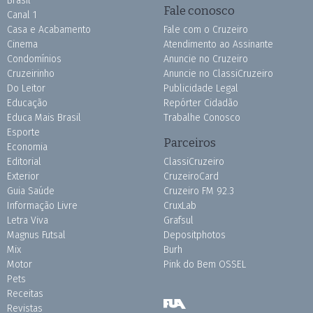
Brasil
Fale conosco
Canal 1
Casa e Acabamento
Fale com o Cruzeiro
Cinema
Atendimento ao Assinante
Condomínios
Anuncie no Cruzeiro
Cruzeirinho
Anuncie no ClassiCruzeiro
Do Leitor
Publicidade Legal
Educação
Repórter Cidadão
Educa Mais Brasil
Trabalhe Conosco
Esporte
Parceiros
Economia
Editorial
ClassiCruzeiro
Exterior
CruzeiroCard
Guia Saúde
Cruzeiro FM 92.3
Informação Livre
CruxLab
Letra Viva
Grafsul
Magnus Futsal
Depositphotos
Mix
Burh
Motor
Pink do Bem OSSEL
Pets
Receitas
Revistas