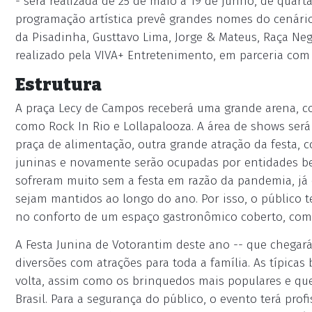
- será realizada de 25 de maio a 19 de junho, de quart
programação artística prevê grandes nomes do cenário
da Pisadinha, Gusttavo Lima, Jorge & Mateus, Raça Neg
realizado pela VIVA+ Entretenimento, em parceria com
Estrutura
A praça Lecy de Campos receberá uma grande arena, co
como Rock In Rio e Lollapalooza. A área de shows será
praça de alimentação, outra grande atração da festa, 
juninas e novamente serão ocupadas por entidades be
sofreram muito sem a festa em razão da pandemia, já 
sejam mantidos ao longo do ano. Por isso, o público 
no conforto de um espaço gastronômico coberto, com 
A Festa Junina de Votorantim deste ano -- que chegar
diversões com atrações para toda a família. As típicas 
volta, assim como os brinquedos mais populares e que
Brasil. Para a segurança do público, o evento terá pro