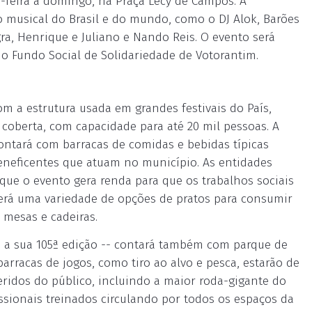
a-feira a domingo, na Praça Lecy de Campos. A
 musical do Brasil e do mundo, como o DJ Alok, Barões
ra, Henrique e Juliano e Nando Reis. O evento será
 o Fundo Social de Solidariedade de Votorantim.
m a estrutura usada em grandes festivais do País,
 coberta, com capacidade para até 20 mil pessoas. A
contará com barracas de comidas e bebidas típicas
neficentes que atuam no município. As entidades
que o evento gera renda para que os trabalhos sociais
terá uma variedade de opções de pratos para consumir
mesas e cadeiras.
á a sua 105ª edição -- contará também com parque de
barracas de jogos, como tiro ao alvo e pesca, estarão de
ridos do público, incluindo a maior roda-gigante do
fissionais treinados circulando por todos os espaços da