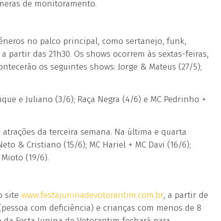
âmeras de monitoramento.
êneros no palco principal, como sertanejo, funk,
 a partir das 21h30. Os shows ocorrem às sextas-feiras,
ntecerão os seguintes shows: Jorge & Mateus (27/5);
ue e Juliano (3/6); Raça Negra (4/6) e MC Pedrinho +
s atrações da terceira semana. Na última e quarta
to & Cristiano (15/6); MC Hariel + MC Davi (16/6);
 Mioto (19/6).
o site
www.festajuninadevotorantim.com.br
, a partir de
 (pessoa com deficiência) e crianças com menos de 8
o da Festa Junina de Votorantim fechará para