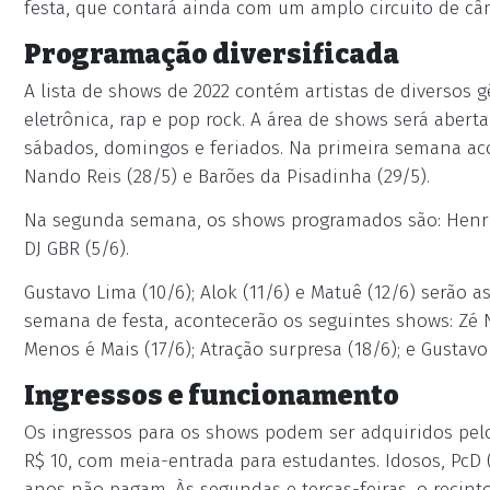
festa, que contará ainda com um amplo circuito de c
Programação diversificada
A lista de shows de 2022 contém artistas de diversos g
eletrônica, rap e pop rock. A área de shows será aberta
sábados, domingos e feriados. Na primeira semana aco
Nando Reis (28/5) e Barões da Pisadinha (29/5).
Na segunda semana, os shows programados são: Henriq
DJ GBR (5/6).
Gustavo Lima (10/6); Alok (11/6) e Matuê (12/6) serão a
semana de festa, acontecerão os seguintes shows: Zé Ne
Menos é Mais (17/6); Atração surpresa (18/6); e Gustavo
Ingressos e funcionamento
Os ingressos para os shows podem ser adquiridos pel
R$ 10, com meia-entrada para estudantes. Idosos, PcD
anos não pagam. Às segundas e terças-feiras, o recint