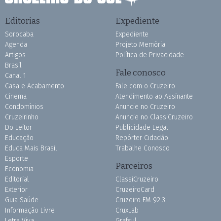
Editorias
Expediente
Sorocaba
Expediente
Agenda
Projeto Memória
Artigos
Política de Privacidade
Brasil
Fale conosco
Canal 1
Casa e Acabamento
Fale com o Cruzeiro
Cinema
Atendimento ao Assinante
Condomínios
Anuncie no Cruzeiro
Cruzeirinho
Anuncie no ClassiCruzeiro
Do Leitor
Publicidade Legal
Educação
Repórter Cidadão
Educa Mais Brasil
Trabalhe Conosco
Esporte
Parceiros
Economia
Editorial
ClassiCruzeiro
Exterior
CruzeiroCard
Guia Saúde
Cruzeiro FM 92.3
Informação Livre
CruxLab
Letra Viva
Grafsul