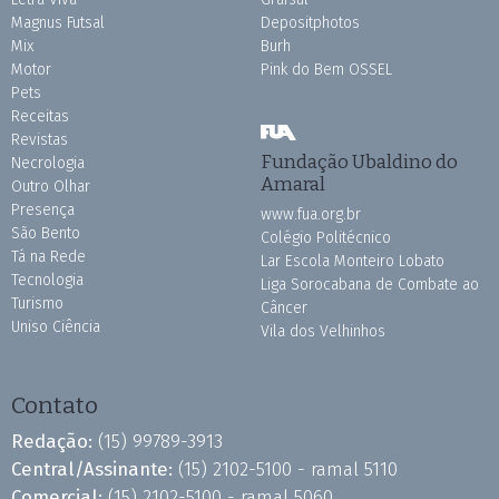
Magnus Futsal
Depositphotos
Mix
Burh
Motor
Pink do Bem OSSEL
Pets
Receitas
Revistas
Fundação Ubaldino do
Necrologia
Amaral
Outro Olhar
Presença
www.fua.org.br
São Bento
Colégio Politécnico
Tá na Rede
Lar Escola Monteiro Lobato
Tecnologia
Liga Sorocabana de Combate ao
Turismo
Câncer
Uniso Ciência
Vila dos Velhinhos
Contato
Redação:
(15) 99789-3913
Central/Assinante:
(15) 2102-5100 - ramal 5110
Comercial:
(15) 2102-5100 - ramal 5060