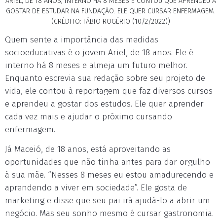
ARIEL, DE 18 ANOS, INTERNO HÁ 8 MESES E CONTOU QUE APRENDEU A
GOSTAR DE ESTUDAR NA FUNDAÇÃO. ELE QUER CURSAR ENFERMAGEM.
(CRÉDITO: FÁBIO ROGÉRIO (10/2/2022))
Quem sente a importância das medidas
socioeducativas é o jovem Ariel, de 18 anos. Ele é
interno há 8 meses e almeja um futuro melhor.
Enquanto escrevia sua redação sobre seu projeto de
vida, ele contou à reportagem que faz diversos cursos
e aprendeu a gostar dos estudos. Ele quer aprender
cada vez mais e ajudar o próximo cursando
enfermagem.
Já Maceió, de 18 anos, está aproveitando as
oportunidades que não tinha antes para dar orgulho
à sua mãe. “Nesses 8 meses eu estou amadurecendo e
aprendendo a viver em sociedade”. Ele gosta de
marketing e disse que seu pai irá ajudá-lo a abrir um
negócio. Mas seu sonho mesmo é cursar gastronomia.