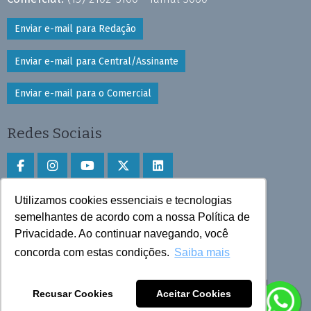
Enviar e-mail para Redação
Enviar e-mail para Central/Assinante
Enviar e-mail para o Comercial
Redes Sociais
Utilizamos cookies essenciais e tecnologias
Faça download do aplicativo
semelhantes de acordo com a nossa Política de
Privacidade. Ao continuar navegando, você
Play Store e App Store
concorda com estas condições.
Saiba mais
Todos os direitos reservados © 2025 Cruzeiro do Sul
Recusar Cookies
Aceitar Cookies