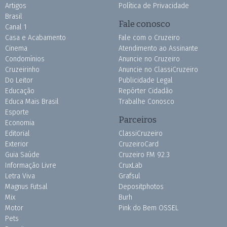
Artigos
Política de Privacidade
Brasil
Fale conosco
Canal 1
Casa e Acabamento
Fale com o Cruzeiro
Cinema
Atendimento ao Assinante
Condomínios
Anuncie no Cruzeiro
Cruzeirinho
Anuncie no ClassiCruzeiro
Do Leitor
Publicidade Legal
Educação
Repórter Cidadão
Educa Mais Brasil
Trabalhe Conosco
Esporte
Parceiros
Economia
Editorial
ClassiCruzeiro
Exterior
CruzeiroCard
Guia Saúde
Cruzeiro FM 92.3
Informação Livre
CruxLab
Letra Viva
Grafsul
Magnus Futsal
Depositphotos
Mix
Burh
Motor
Pink do Bem OSSEL
Pets