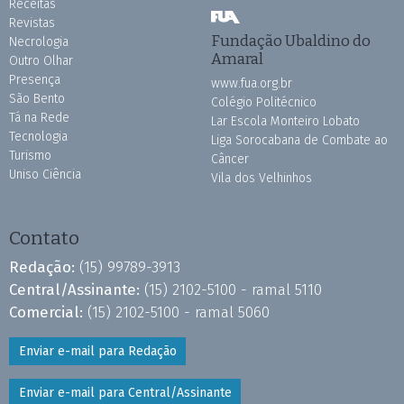
Receitas
Revistas
Fundação Ubaldino do
Necrologia
Amaral
Outro Olhar
Presença
www.fua.org.br
São Bento
Colégio Politécnico
Tá na Rede
Lar Escola Monteiro Lobato
Tecnologia
Liga Sorocabana de Combate ao
Turismo
Câncer
Uniso Ciência
Vila dos Velhinhos
Contato
Redação:
(15) 99789-3913
Central/Assinante:
(15) 2102-5100 - ramal 5110
Comercial:
(15) 2102-5100 - ramal 5060
Enviar e-mail para Redação
Enviar e-mail para Central/Assinante