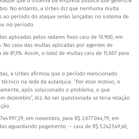
ataque que o sistema da empresa pública que gerencia
mbro. No entanto, a Urbes diz que nenhuma multa
es ao período do ataque serão lançadas no sistema de
ou no período.
s aplicadas pelos radares fixos caiu de 10.900, em
%. No caso das multas aplicadas por agentes de
 de 81,1%. Assim, o total de multas caiu de 15.607 para
sadas, a Urbes afirmou que o período mencionado
écnico na rede da autarquia. “Por esse motivo, o
vamente, após solucionado o problema, o que
m dezembro”, diz. Ao ser questionada se teria relação
ção.
744.997,29, em novembro, para R$ 2.677.044,79, em
adas aguardando pagamento -- caiu de R$ 5.242.549,40,