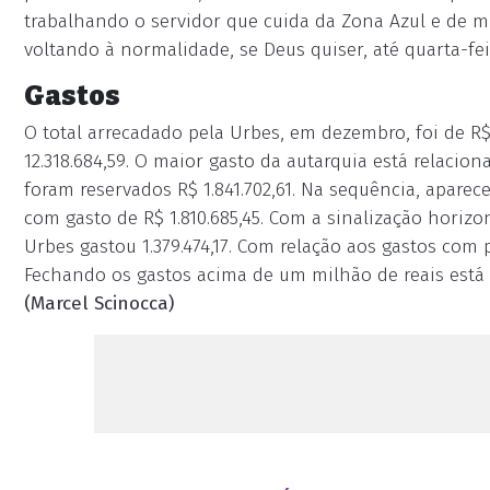
trabalhando o servidor que cuida da Zona Azul e de mu
voltando à normalidade, se Deus quiser, até quarta-feir
Gastos
O total arrecadado pela Urbes, em dezembro, foi de R$ 
12.318.684,59. O maior gasto da autarquia está relacion
foram reservados R$ 1.841.702,61. Na sequência, aparec
com gasto de R$ 1.810.685,45. Com a sinalização horizonta
Urbes gastou 1.379.474,17. Com relação aos gastos com p
Fechando os gastos acima de um milhão de reais está o 
(Marcel Scinocca)