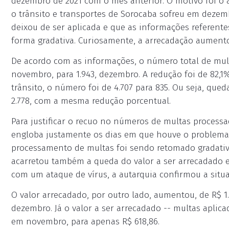
dezembro de 2021 com o mês anterior. O motivo foi o 
o trânsito e transportes de Sorocaba sofreu em deze
deixou de ser aplicada e que as informações referent
forma gradativa. Curiosamente, a arrecadação aument
De acordo com as informações, o número total de multa
novembro, para 1.943, dezembro. A redução foi de 82,1
trânsito, o número foi de 4.707 para 835. Ou seja, queda
2.778, com a mesma redução porcentual.
Para justificar o recuo no números de multas proces
engloba justamente os dias em que houve o problema t
processamento de multas foi sendo retomado gradati
acarretou também a queda do valor a ser arrecadado e
com um ataque de vírus, a autarquia confirmou a situa
O valor arrecadado, por outro lado, aumentou, de R$ 1.
dezembro. Já o valor a ser arrecadado -- multas aplic
em novembro, para apenas R$ 618,86.