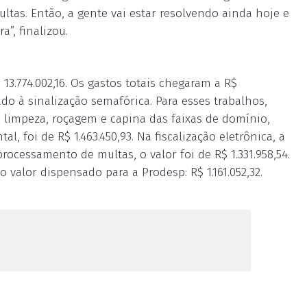
ltas. Então, a gente vai estar resolvendo ainda hoje e
a”, finalizou.
13.774.002,16. Os gastos totais chegaram a R$
ado à sinalização semafórica. Para esses trabalhos,
e limpeza, roçagem e capina das faixas de domínio,
l, foi de R$ 1.463.450,93. Na fiscalização eletrônica, a
rocessamento de multas, o valor foi de R$ 1.331.958,54.
valor dispensado para a Prodesp: R$ 1.161.052,32.