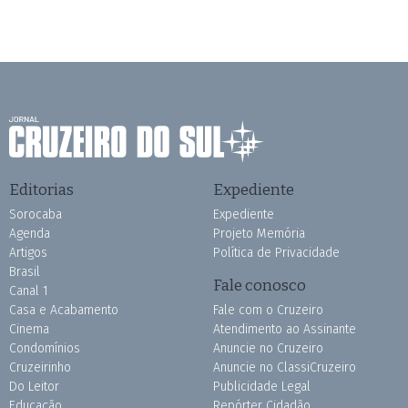
Editorias
Expediente
Sorocaba
Expediente
Agenda
Projeto Memória
Artigos
Política de Privacidade
Brasil
Fale conosco
Canal 1
Casa e Acabamento
Fale com o Cruzeiro
Cinema
Atendimento ao Assinante
Condomínios
Anuncie no Cruzeiro
Cruzeirinho
Anuncie no ClassiCruzeiro
Do Leitor
Publicidade Legal
Educação
Repórter Cidadão