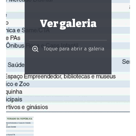
Ver galeria
Toque para abrir a galeria