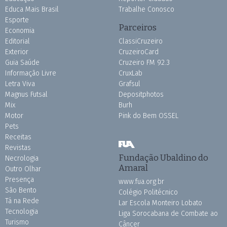
Educa Mais Brasil
Trabalhe Conosco
Esporte
Parceiros
Economia
Editorial
ClassiCruzeiro
Exterior
CruzeiroCard
Guia Saúde
Cruzeiro FM 92.3
Informação Livre
CruxLab
Letra Viva
Grafsul
Magnus Futsal
Depositphotos
Mix
Burh
Motor
Pink do Bem OSSEL
Pets
Receitas
Revistas
Fundação Ubaldino do
Necrologia
Amaral
Outro Olhar
Presença
www.fua.org.br
São Bento
Colégio Politécnico
Tá na Rede
Lar Escola Monteiro Lobato
Tecnologia
Liga Sorocabana de Combate ao
Turismo
Câncer