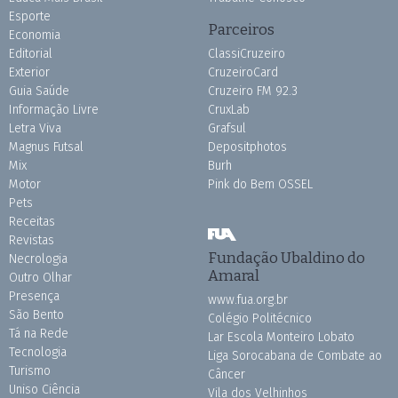
Esporte
Parceiros
Economia
Editorial
ClassiCruzeiro
Exterior
CruzeiroCard
Guia Saúde
Cruzeiro FM 92.3
Informação Livre
CruxLab
Letra Viva
Grafsul
Magnus Futsal
Depositphotos
Mix
Burh
Motor
Pink do Bem OSSEL
Pets
Receitas
Revistas
Fundação Ubaldino do
Necrologia
Amaral
Outro Olhar
Presença
www.fua.org.br
São Bento
Colégio Politécnico
Tá na Rede
Lar Escola Monteiro Lobato
Tecnologia
Liga Sorocabana de Combate ao
Turismo
Câncer
Uniso Ciência
Vila dos Velhinhos